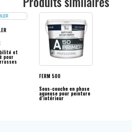
Produits similaires
LER
t
ilité et
é pour
errasses
FERM 500
Sous-couche en phase
aqueuse pour peinture
d’intérieur