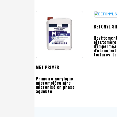
BETONYL SI
Revêtemen
élastomère
d'imperméab
d'étanchéit
toitures-t
M51 PRIMER
Primaire acrylique
micromoléculaire
micronisé en phase
aqueuse