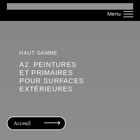
HAUT GAMME
Α2. PEINTURES
ET PRIMAIRES
POUR SURFACES
EXTÉRIEURES
Acceuil